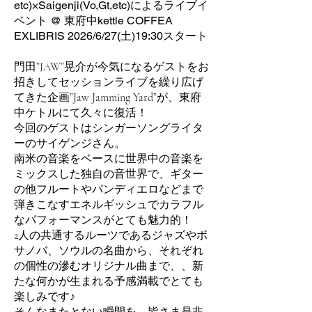
etc)×Saigenji(Vo,Gt,etc)によるライブイ
ベント @ 東府中kettle COFFEA
EXLIBRIS 2026/6/27(土)19:30スタート
門田”JAW”晃介が今気になるゲストをお
招きしてセッションライブを繰り広げ
てきた企画”Jaw Jamming Yard”が、東府
中ケトルにて久々に復活！
今回のゲストはシンガーソングライタ
ーのサイゲンジさん。
南米の音楽をベースに世界中の音楽を
ミックスした独自の音世界で、ギター
の他フルートやパンディエロなどまで
弾きこなすエネルギッシュでカラフル
なパフォーマンスがとても魅力的！
2人の共通するルーツであるジャズやボ
サノバ、ソウルの名曲から、それぞれ
の個性の滲むオリジナル曲まで、、新
たな何かが生まれる予感満載でとても
楽しみです♪
そんなまたとない瞬間を、皆さま是非