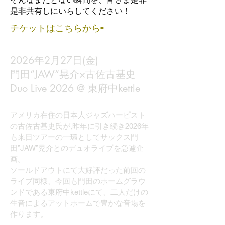
是非共有しにいらしてください！
チケットはこちらから⇨
2026年2月27日(金)
門田”JAW”晃介×古佐古基史
Duo Live 2026 @ 東府中kettle
アメリカ在住の日本人ジャズハーピスト
の古佐古基史氏が,昨年に引き続き2026年
も来日ツアーの一環としてサックス門
田”JAW”晃介とのデュオライブを急遽企
画。
ソールドアウトにて大好評だった前回の
ライブ同様、今回も門田のホームグラウ
ンドである東府中kettleにて、二人だけの
生音によるアットホームで豊かな音場を
作ります。