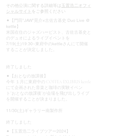
​その他公演に関する詳細等は
玉置浩二オフィ
シャルサイト
をご参照ください
⚫︎【門田”JAW”晃介×古佐古基史 Duo Live @
kettle】
米国在住のジャズハーピスト、
古佐古基史と
のデュオによるライブイベントを
7/19(土)19:30~東府中のkettleさんにて開催
することが決定しました。
終了しました
⚫︎【おとなの放課後】
今年 １月に東府中の COFFEA EXLIBRIS kettle
にて企画された音楽と珈琲の実験イベン
ト”おとなの放課後”が会場を飛び出しライブ
を開催することが決まりました。
11/30(土)ギャラリー南製作所
終了しました
⚫︎【玉置浩二ライブツアー2024】