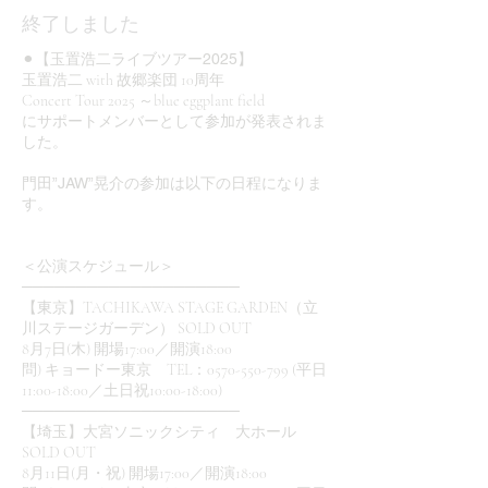
終了しました
⚫︎【玉置浩二ライブツアー2025】
玉置浩二 with 故郷楽団 10周年
Concert Tour 2025 ～blue eggplant field
にサポートメンバーとして参加が発表されま
した。
門田”JAW”晃介の参加は以下の日程になりま
す。
＜公演スケジュール＞
────────────────────
【東京】TACHIKAWA STAGE GARDEN（立
川ステージガーデン） SOLD OUT
8月7日(木) 開場17:00／開演18:00
問) キョードー東京 TEL：0570-550-799 (平日
11:00-18:00／土日祝10:00-18:00)
────────────────────
【埼玉】大宮ソニックシティ 大ホール
SOLD OUT
8月11日(月・祝) 開場17:00／開演18:00