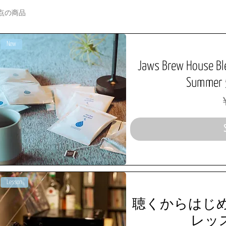
7点の商品
New
Jaws Brew House Bl
Summer 5
￥
Lesson
聴くからはじ
レッスン