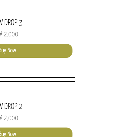
W DROP 3
価格
2,000
Buy Now
W DROP 2
価格
2,000
Buy Now