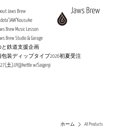
Jaws Brew
bout Jaws Brew
adota"JAW"Kousuke
ws Brew Music Lesson
ws Brew Studio & Garage
のと鉄道支援企画
個包装ディップタイプ2026初夏受注
27(土)JJY@kettle w/Saigenji
ホーム
All Products