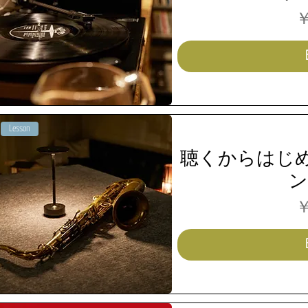
￥
Lesson
聴くからはじ
ン(
￥