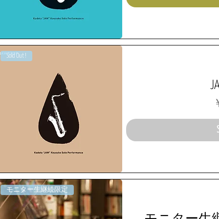
Sold Out !
J
￥
モニター生継続限定