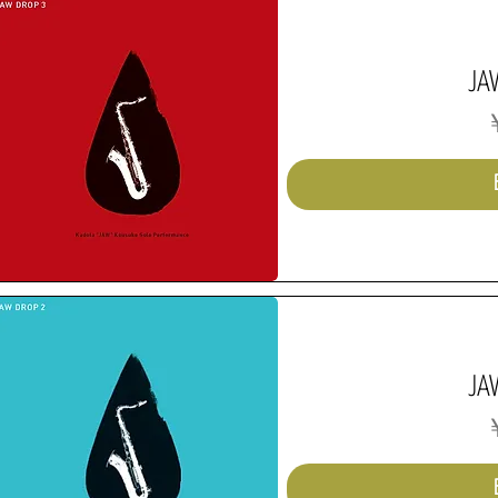
JA
￥
JA
￥