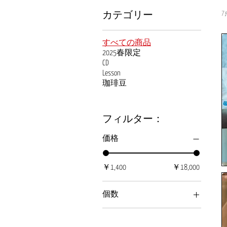
カテゴリー
すべての商品
2025春限定
CD
Lesson
珈琲豆
フィルター：
価格
￥1,400
￥18,000
個数
10個入(1個分お得！)
15個入(2個分お得！)