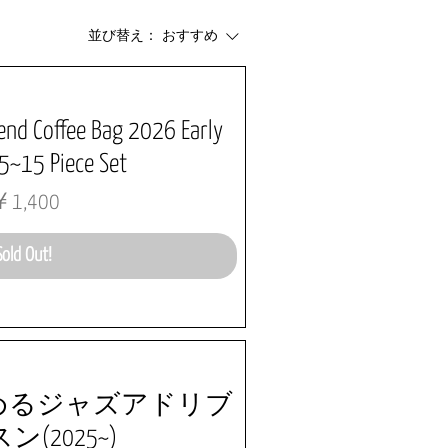
並び替え：
おすすめ
end Coffee Bag 2026 Early
~15 Piece Set
価格
1,400
Sold Out!
めるジャズアドリブ
(2025~)