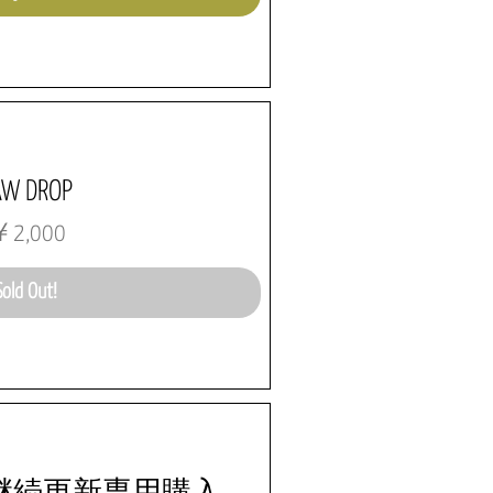
AW DROP
価格
2,000
Sold Out!