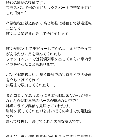
時代の部活の後輩です 。
ブラスバンド部の同じサックスパートで苦楽を共に
した旧知の仲
卒業後彼は鉄道好きが高じ能登に移住して鉄道運転
士になり
ぼくは音楽好きが高じて今に至ります
ぼくがPE’Zとしてデビューしてからは、金沢でライブ
があるたびに足を運んでくれたし
ファンイベントでは貸切列車を出してもらい車内ラ
イブをやったこともあります。
バンド解散後はいち早く能登でのソロライブの企画
を立ち上げてくれて
集客まで尽力してくれたり、、
またコロナで思うように音楽活動出来なかった頃～
なかなか活動再開のペースが掴めない中でも、
地道にライブ配信を見届けてくれたり、
珈琲を買ってくれたりと拙いぼくの今までの活動全
てを
黙って後押しし続けてくれた大切な友人です。
そんな一家が住む奥能登が正月早々に震災に見舞わ