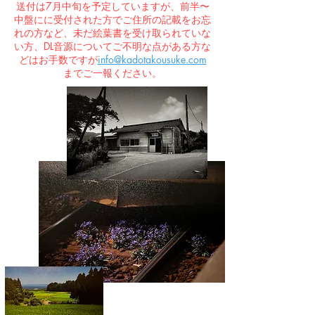
送付は7月中旬を予定していますが、前半〜
中盤にに受付された方でご住所の記載をお忘
れの方など、未だ絵葉書を受け取られていな
い方、DL音源についてご不明な点がある方な
どはお手数ですが
info@kadotakousuke.com
までご一報ください。