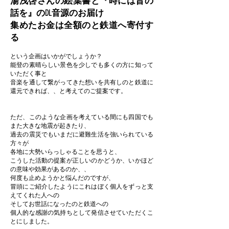
湯浅啓さんの絵葉書と
『時には昔の
話を』のDL音源のお届け
集めたお金
は全額のと鉄道へ寄付す
る
という企画はいかがでしょうか？
能登の素晴らしい景色を少しでも多くの方に知って
いただく事と
音楽を通して繋がってきた想いを共有しのと鉄道に
還元できれば、、と考えてのご提案です。
ただ、このような企画を考えている間にも四国でも
また大きな地震が起きたり、
過去の震災でもいまだに避難生活を強いられている
方々が
各地に大勢いらっしゃることを思うと、
こうした活動の提案が正しいのかどうか、いかほど
の意味や効果があるのか、、
何度も止めようかと悩んだのですが、
冒頭にご紹介したようにこれはぼく個人をずっと支
えてくれた人への
そしてお世話になったのと鉄道への
個人的な感謝の気持ちとして発信させていただくこ
とにしました。