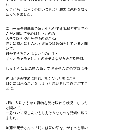
れ、
そこからしばらくの間いつもより頻繁に連絡を取り
合ってきました。
幸い一家全員無事で家も生活ができる程の被害で済
んだと聞いて安心はしたものの、
大学受験を控えた年頃の娘さんが
満足に風呂にも入れず連日受験勉強をしていると聞
いて、
何かできることはないものか？と
ずっとモヤモヤしたものを抱えながら過ぎる時間。
しかし今は緊急度の高い支援をその道のプロに任
せ、
復旧が進み往来に問題が無くなった頃にこそ
自分に出来ることをしようと思い直して過ごごすこ
とに。
2月に入りようやく荷物を受け取れる状況になった
と聞いて、
一息ついて楽しんでもらえそうなものを見繕い送り
ました。
加藤登紀子さんの『時には昔の話を』がずっと頭の