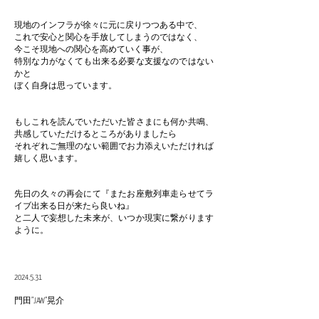
現地のインフラが徐々に元に戻りつつある中で、
これで安心と関心を手放してしまうのではなく、
今こそ現地への関心を高めていく事が、
特別な力がなくても出来る必要な支援なのではない
かと
ぼく自身は思っています。
もしこれを読んでいただいた皆さまにも何か共鳴、
共感していただけるところがありましたら
それぞれご無理のない範囲でお力添えいただければ
嬉しく思います。
先日の久々の再会にて『またお座敷列車走らせてラ
イブ出来る日が来たら良いね』
と二人で妄想した未来が、いつか現実に繋がります
ように。
2024.5.31
門田”JAW”晃介