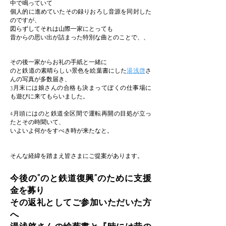
中で鳴っていて
個人的に進めていたその録りおろし音源を同封した
のですが、
図らずしてそれは山際一家にとっても
昔からの思い出が詰まった特別な
曲とのことで、、
その後一家からお礼の手紙と一緒に
のと鉄道の素晴らしい景色を絵葉書にした
湯浅啓
さ
んの写真が多数届き、
3月末には娘さんの合格も決まって
ぼくの仕事場に
も遊びに来てもらいました。
4月頭にはのと鉄道全区間で運転再開の目処が立っ
たとその時聞いて、
いよいよ何かをすべき時が来たなと。
そんな経緯を踏まえ皆さまにご提案があります。
今後の”のと鉄道復興”のために支援
金を募り
その返礼としてご参加いただいた方
へ