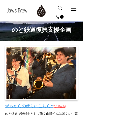
Jaws Brew
のと鉄道復興支援企画
現地からの便りはこちら⇨
(6/30更新)
のと鉄道で運転士として働く山際くんはぼくの中高